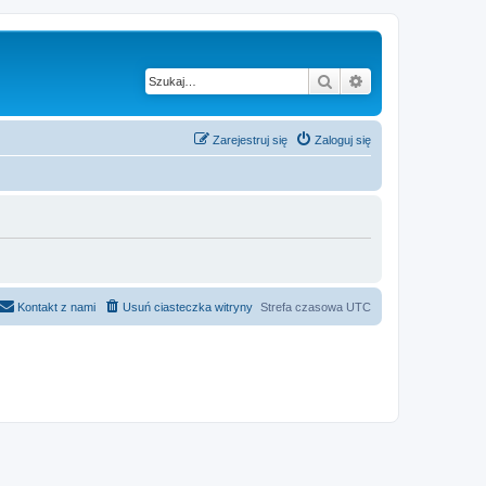
Szukaj
Wyszukiwanie z
Zarejestruj się
Zaloguj się
Kontakt z nami
Usuń ciasteczka witryny
Strefa czasowa
UTC