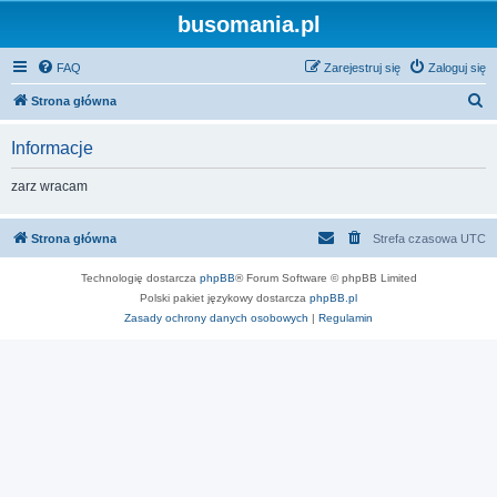
busomania.pl
FAQ
Zarejestruj się
Zaloguj się
S
Strona główna
z
Informacje
u
k
zarz wracam
a
j
Strona główna
Strefa czasowa
UTC
Technologię dostarcza
phpBB
® Forum Software © phpBB Limited
Polski pakiet językowy dostarcza
phpBB.pl
Zasady ochrony danych osobowych
|
Regulamin