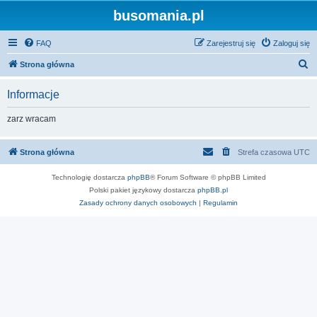
busomania.pl
FAQ
Zarejestruj się
Zaloguj się
S
Strona główna
z
Informacje
u
k
zarz wracam
a
j
Strona główna
Strefa czasowa
UTC
Technologię dostarcza
phpBB
® Forum Software © phpBB Limited
Polski pakiet językowy dostarcza
phpBB.pl
Zasady ochrony danych osobowych
|
Regulamin