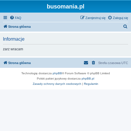
busomania.pl
FAQ
Zarejestruj się
Zaloguj się
S
Strona główna
z
Informacje
u
k
zarz wracam
a
j
Strona główna
Strefa czasowa
UTC
Technologię dostarcza
phpBB
® Forum Software © phpBB Limited
Polski pakiet językowy dostarcza
phpBB.pl
Zasady ochrony danych osobowych
|
Regulamin