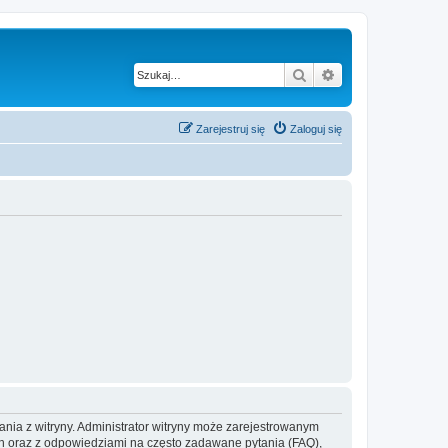
Szukaj
Wyszukiwanie z
Zarejestruj się
Zaloguj się
ania z witryny. Administrator witryny może zarejestrowanym
 oraz z odpowiedziami na często zadawane pytania (FAQ),