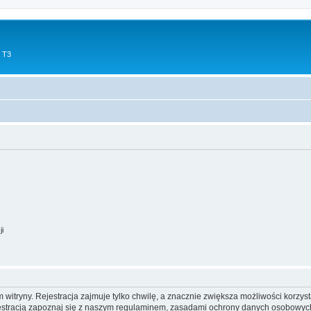
 T3
ji
itryny. Rejestracja zajmuje tylko chwilę, a znacznie zwiększa możliwości korzyst
stracją zapoznaj się z naszym regulaminem, zasadami ochrony danych osobowych