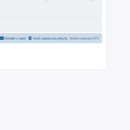
Kontakt z nami
Usuń ciasteczka witryny
Strefa czasowa
UTC