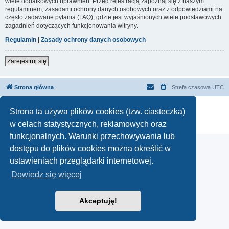
wiele dodatkowych uprawnień. Przed rejestracją zapoznaj się z naszym
regulaminem, zasadami ochrony danych osobowych oraz z odpowiedziami na
często zadawane pytania (FAQ), gdzie jest wyjaśnionych wiele podstawowych
zagadnień dotyczących funkcjonowania witryny.
Regulamin
|
Zasady ochrony danych osobowych
Zarejestruj się
Strona główna
Strefa czasowa
UTC
Technologię dostarcza
phpBB
® Forum Software © phpBB Limited
Strona ta używa plików cookies (tzw. ciasteczka)
Polski pakiet językowy dostarcza
phpBB.pl
w celach statystycznych, reklamowych oraz
Zasady ochrony danych osobowych
|
Regulamin
funkcjonalnych. Warunki przechowywania lub
dostępu do plików cookies można określić w
ustawieniach przeglądarki internetowej.
Dowiedz się więcej
Akceptuję!