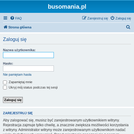
busomania.pl
FAQ
Zarejestruj się
Zaloguj się
S
Strona główna
z
Zaloguj się
u
k
Nazwa użytkownika:
a
j
Hasło:
Nie pamiętam hasła
Zapamiętaj mnie
Ukryj mój status podczas tej sesji
ZAREJESTRUJ SIĘ
Aby zalogować się, musisz być zarejestrowanym użytkownikiem witryny.
Rejestracja zajmuje tylko chwilę, a znacznie zwiększa możliwości korzystania
z witryny. Administrator witryny może zarejestrowanym użytkownikom nadać