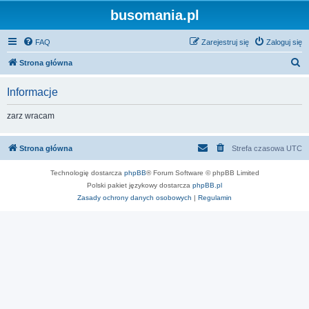
busomania.pl
FAQ
Zarejestruj się
Zaloguj się
S
Strona główna
z
Informacje
u
k
zarz wracam
a
j
Strona główna
Strefa czasowa
UTC
Technologię dostarcza
phpBB
® Forum Software © phpBB Limited
Polski pakiet językowy dostarcza
phpBB.pl
Zasady ochrony danych osobowych
|
Regulamin