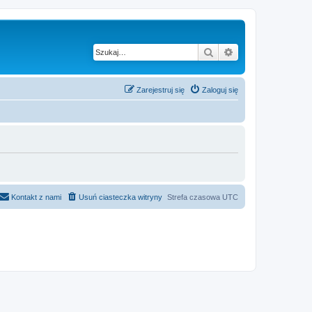
Szukaj
Wyszukiwanie z
Zarejestruj się
Zaloguj się
Kontakt z nami
Usuń ciasteczka witryny
Strefa czasowa
UTC