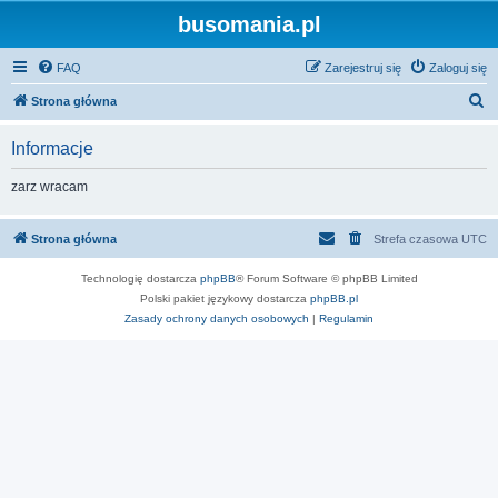
busomania.pl
FAQ
Zarejestruj się
Zaloguj się
S
Strona główna
z
Informacje
u
k
zarz wracam
a
j
Strona główna
Strefa czasowa
UTC
Technologię dostarcza
phpBB
® Forum Software © phpBB Limited
Polski pakiet językowy dostarcza
phpBB.pl
Zasady ochrony danych osobowych
|
Regulamin